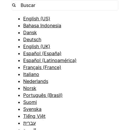
English (US)
Bahasa Indonesia
Dansk
Deutsch
English (UK)
Español (España)
Español (Latinoamérica)
Français (France)
Italiano
Nederlands
Norsk
Português (Brasil)
Suomi
Svenska
Tiếng Việt
עברית
العربية