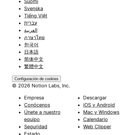
Suomi
Svenska
Tiếng Việt
עברית
العربية
ภาษาไทย
한국어
日本語
简体中文
繁體中文
Configuración de cookies
© 2026 Notion Labs, Inc.
Empresa
Descargar
Conócenos
iOS y Android
Únete a nuestro
Mac y Windows
equipo
Calendario
Seguridad
Web Clipper
Estado