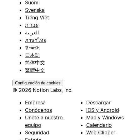
Suomi
Svenska
Tiếng Việt
עברית
العربية
ภาษาไทย
한국어
日本語
简体中文
繁體中文
Configuración de cookies
© 2026 Notion Labs, Inc.
Empresa
Descargar
Conócenos
iOS y Android
Únete a nuestro
Mac y Windows
equipo
Calendario
Seguridad
Web Clipper
Estado