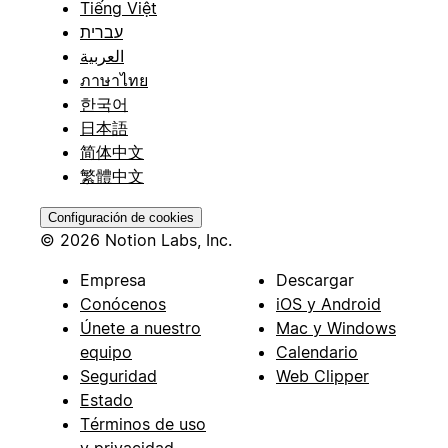
Tiếng Việt
עברית
العربية
ภาษาไทย
한국어
日本語
简体中文
繁體中文
Configuración de cookies
© 2026 Notion Labs, Inc.
Empresa
Descargar
Conócenos
iOS y Android
Únete a nuestro
Mac y Windows
equipo
Calendario
Seguridad
Web Clipper
Estado
Términos de uso
y privacidad