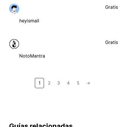
Gratis
heyismail
Gratis
NotoMantra
1
2
3
4
5
→
Guías relacionadas