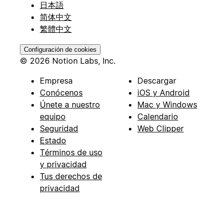
日本語
简体中文
繁體中文
Configuración de cookies
© 2026 Notion Labs, Inc.
Empresa
Descargar
Conócenos
iOS y Android
Únete a nuestro
Mac y Windows
equipo
Calendario
Seguridad
Web Clipper
Estado
Términos de uso
y privacidad
Tus derechos de
privacidad