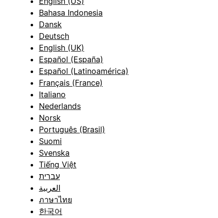
English (US)
Bahasa Indonesia
Dansk
Deutsch
English (UK)
Español (España)
Español (Latinoamérica)
Français (France)
Italiano
Nederlands
Norsk
Português (Brasil)
Suomi
Svenska
Tiếng Việt
עברית
العربية
ภาษาไทย
한국어