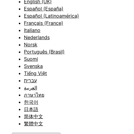
English (UK)
Español (España)
Español (Latinoamérica)
Français (France)
Italiano
Nederlands
Norsk
Português (Brasil)
Suomi
Svenska
Tiếng Việt
עברית
العربية
ภาษาไทย
한국어
日本語
简体中文
繁體中文