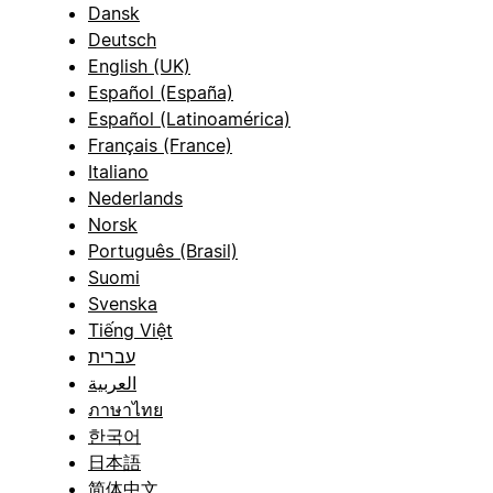
Dansk
Deutsch
English (UK)
Español (España)
Español (Latinoamérica)
Français (France)
Italiano
Nederlands
Norsk
Português (Brasil)
Suomi
Svenska
Tiếng Việt
עברית
العربية
ภาษาไทย
한국어
日本語
简体中文