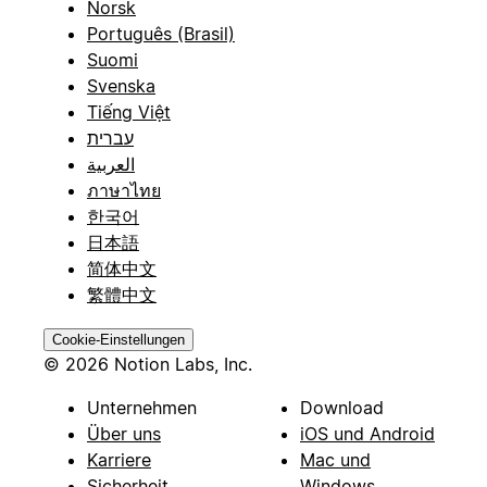
Norsk
Português (Brasil)
Suomi
Svenska
Tiếng Việt
עברית
العربية
ภาษาไทย
한국어
日本語
简体中文
繁體中文
Cookie-Einstellungen
© 2026 Notion Labs, Inc.
Unternehmen
Download
Über uns
iOS und Android
Karriere
Mac und
Sicherheit
Windows