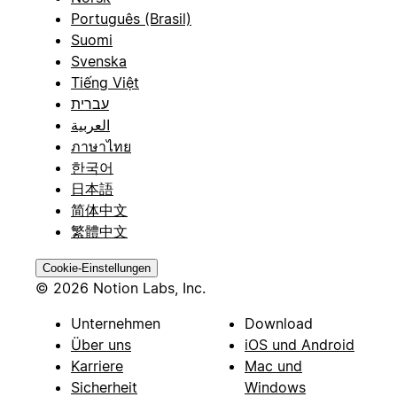
Português (Brasil)
Suomi
Svenska
Tiếng Việt
עברית
العربية
ภาษาไทย
한국어
日本語
简体中文
繁體中文
Cookie-Einstellungen
© 2026 Notion Labs, Inc.
Unternehmen
Download
Über uns
iOS und Android
Karriere
Mac und
Sicherheit
Windows