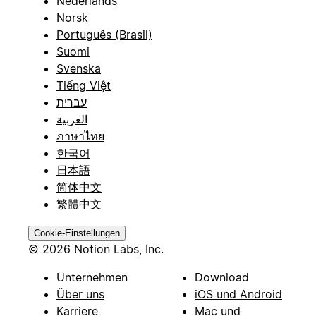
Nederlands
Norsk
Português (Brasil)
Suomi
Svenska
Tiếng Việt
עברית
العربية
ภาษาไทย
한국어
日本語
简体中文
繁體中文
Cookie-Einstellungen
© 2026 Notion Labs, Inc.
Unternehmen
Download
Über uns
iOS und Android
Karriere
Mac und