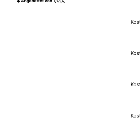
Angeheftet von りのん
Kos
Kos
Kos
Kos