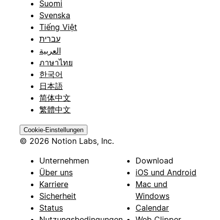
Suomi
Svenska
Tiếng Việt
עברית
العربية
ภาษาไทย
한국어
日本語
简体中文
繁體中文
Cookie-Einstellungen
© 2026 Notion Labs, Inc.
Unternehmen
Download
Über uns
iOS und Android
Karriere
Mac und
Sicherheit
Windows
Status
Calendar
Nutzungsbedingungen
Web Clipper