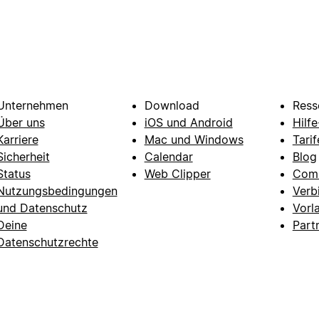
Unternehmen
Download
Ress
Über uns
iOS und Android
Hilf
Karriere
Mac und Windows
Tarif
Sicherheit
Calendar
Blog
Status
Web Clipper
Com
Nutzungsbedingungen
Verb
und Datenschutz
Vorl
Deine
Part
Datenschutzrechte