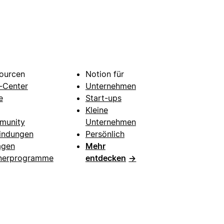
ourcen
Notion für
e-Center
Unternehmen
e
Start-ups
Kleine
munity
Unternehmen
indungen
Persönlich
agen
Mehr
nerprogramme
entdecken
→