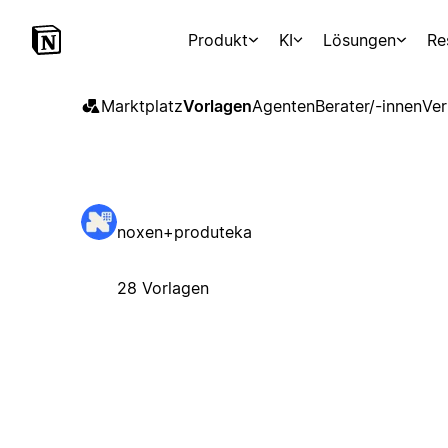
Produkt
KI
Lösungen
Re
Marktplatz
Vorlagen
Agenten
Berater/-innen
Ver
noxen+produteka
28 Vorlagen