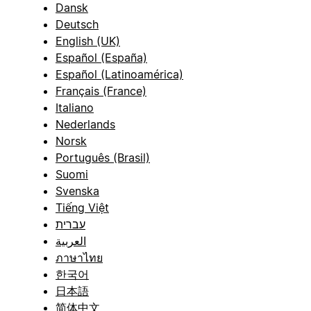
Dansk
Deutsch
English (UK)
Español (España)
Español (Latinoamérica)
Français (France)
Italiano
Nederlands
Norsk
Português (Brasil)
Suomi
Svenska
Tiếng Việt
עברית
العربية
ภาษาไทย
한국어
日本語
简体中文