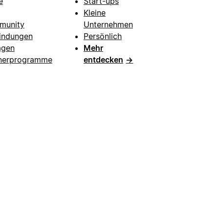
e
Start-ups
Kleine
munity
Unternehmen
indungen
Persönlich
agen
Mehr
nerprogramme
entdecken
→