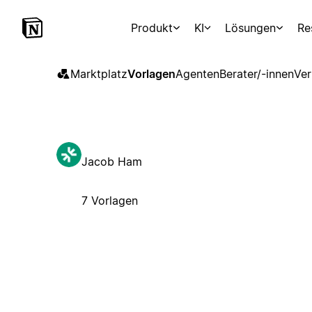
Produkt
KI
Lösungen
Re
Marktplatz
Vorlagen
Agenten
Berater/-innen
Ver
Jacob Ham
7 Vorlagen