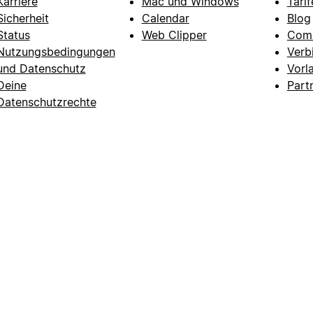
Karriere
Mac und Windows
Tarif
Sicherheit
Calendar
Blog
Status
Web Clipper
Com
Nutzungsbedingungen
Verb
und Datenschutz
Vorl
Deine
Part
Datenschutzrechte