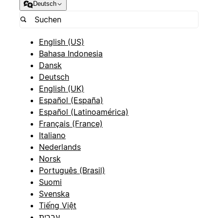
Deutsch
English (US)
Bahasa Indonesia
Dansk
Deutsch
English (UK)
Español (España)
Español (Latinoamérica)
Français (France)
Italiano
Nederlands
Norsk
Português (Brasil)
Suomi
Svenska
Tiếng Việt
עברית