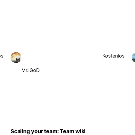
os
Kostenlos
Mr.iGoD
Scaling your team: Team wiki