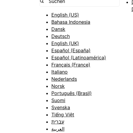
English (US)
Bahasa Indonesia
Dansk
Deutsch
English (UK)
Español (España)
Español (Latinoamérica)
Français (France)
Italiano
Nederlands
Norsk
Português (Brasil)
Suomi
Svenska
Tiếng Việt
עברית
العربية