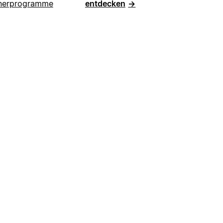
nerprogramme
entdecken
→