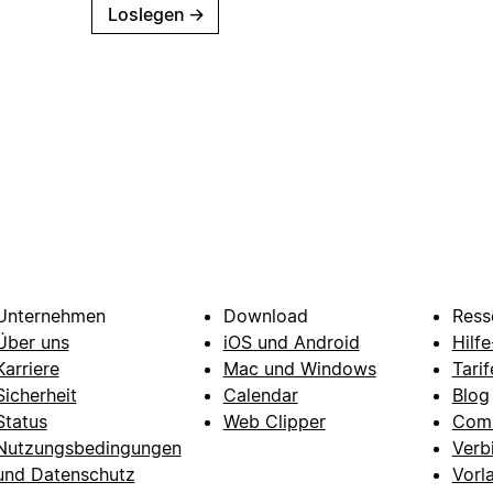
Loslegen
→
Unternehmen
Download
Ress
Über uns
iOS und Android
Hilf
Karriere
Mac und Windows
Tarif
Sicherheit
Calendar
Blog
Status
Web Clipper
Com
Nutzungsbedingungen
Verb
und Datenschutz
Vorl