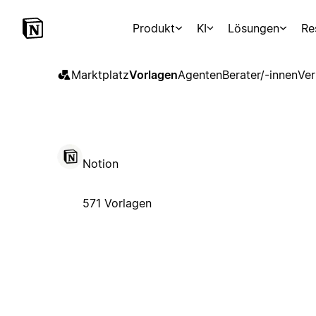
Produkt
KI
Lösungen
Re
Marktplatz
Vorlagen
Agenten
Berater/-innen
Ver
Notion
571 Vorlagen