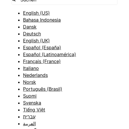
English (US)
Bahasa Indonesia
Dansk
Deutsch
English (UK)
Español (España)
Español (Latinoamérica)
Français (France)
Italiano
Nederlands
Norsk
Português (Brasil)
Suomi
Svenska
Tiếng Việt
עברית
العربية