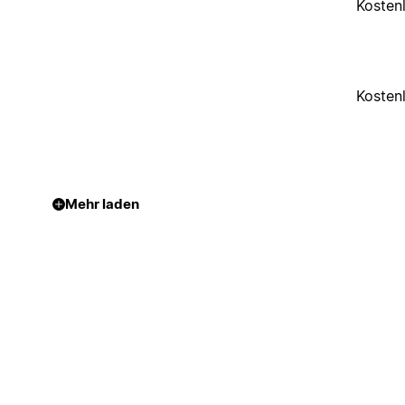
Kosten
Kosten
Mehr laden