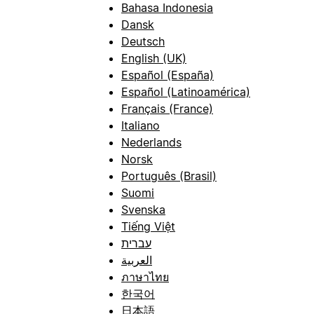
Bahasa Indonesia
Dansk
Deutsch
English (UK)
Español (España)
Español (Latinoamérica)
Français (France)
Italiano
Nederlands
Norsk
Português (Brasil)
Suomi
Svenska
Tiếng Việt
עברית
العربية
ภาษาไทย
한국어
日本語