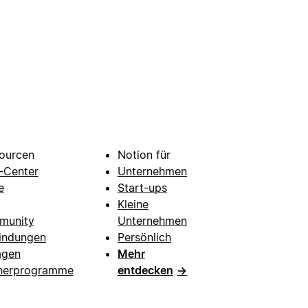
ourcen
Notion für
e-Center
Unternehmen
e
Start-ups
Kleine
munity
Unternehmen
indungen
Persönlich
agen
Mehr
nerprogramme
entdecken
→