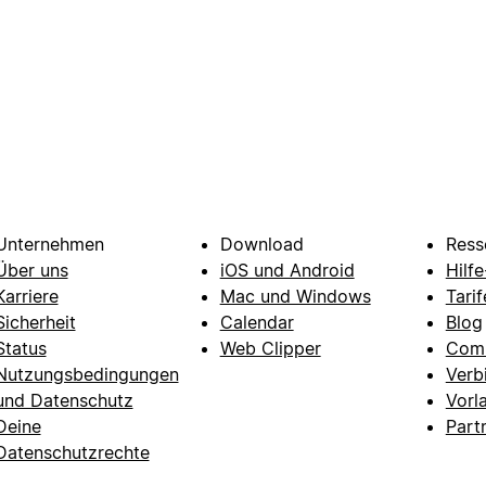
Unternehmen
Download
Ress
Über uns
iOS und Android
Hilf
Karriere
Mac und Windows
Tarif
Sicherheit
Calendar
Blog
Status
Web Clipper
Com
Nutzungsbedingungen
Verb
und Datenschutz
Vorl
Deine
Part
Datenschutzrechte