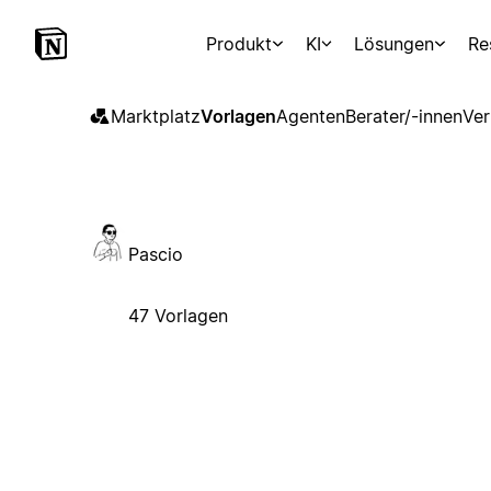
Produkt
KI
Lösungen
Re
Marktplatz
Vorlagen
Agenten
Berater/-innen
Ver
Pascio
47 Vorlagen