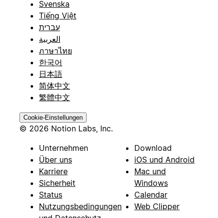
Svenska
Tiếng Việt
עברית
العربية
ภาษาไทย
한국어
日本語
简体中文
繁體中文
Cookie-Einstellungen
© 2026 Notion Labs, Inc.
Unternehmen
Download
Über uns
iOS und Android
Karriere
Mac und
Sicherheit
Windows
Status
Calendar
Nutzungsbedingungen
Web Clipper