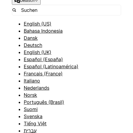
Deutsch
English (US)
Bahasa Indonesia
Dansk
Deutsch
English (UK)
Español (España)
Español (Latinoamérica)
Français (France)
Italiano
Nederlands
Norsk
Português (Brasil)
Suomi
Svenska
Tiếng Việt
עברית