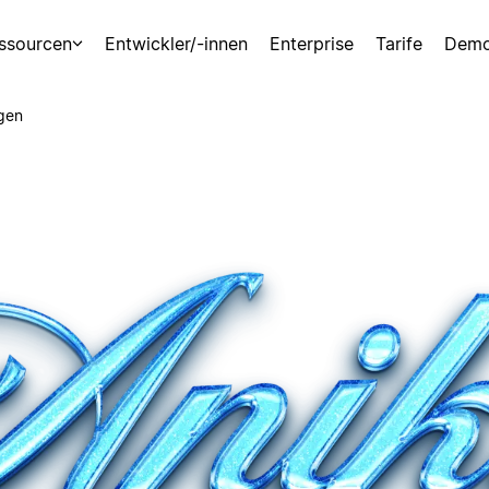
ssourcen
Entwickler/-innen
Enterprise
Tarife
Demo
gen