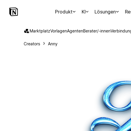
Produkt
KI
Lösungen
Re
Marktplatz
Vorlagen
Agenten
Berater/-innen
Verbindun
Creators
Anny