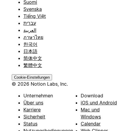
Suomi
Svenska
Tiếng Việt
עברית
العربية
ภาษาไทย
한국어
日本語
简体中文
繁體中文
Cookie-Einstellungen
© 2026 Notion Labs, Inc.
Unternehmen
Download
Über uns
iOS und Android
Karriere
Mac und
Sicherheit
Windows
Status
Calendar
Nutzungsbedingungen
Web Clipper