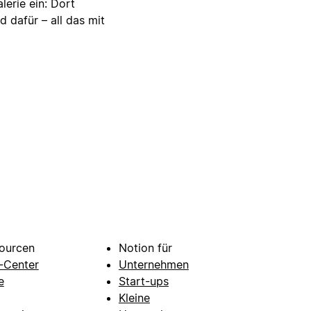
lerie ein: Dort
d dafür – all das mit
ourcen
Notion für
e-Center
Unternehmen
e
Start-ups
Kleine