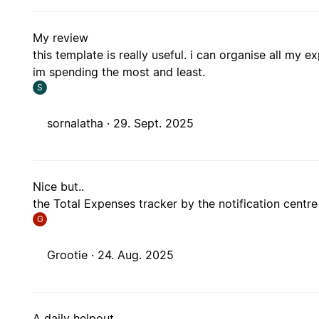
My review
this template is really useful. i can organise all my
im spending the most and least.
S
sornalatha ·
29. Sept. 2025
Nice but..
the Total Expenses tracker by the notification centre
G
Grootie ·
24. Aug. 2025
A daily helpout