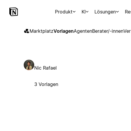
Produkt
KI
Lösungen
Re
Marktplatz
Vorlagen
Agenten
Berater/-innen
Ver
Nic Rafael
3 Vorlagen