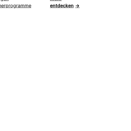
nerprogramme
entdecken
→