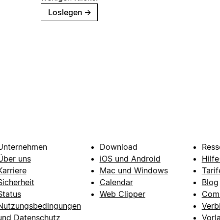
Loslegen
→
Unternehmen
Download
Ress
Über uns
iOS und Android
Hilf
Karriere
Mac und Windows
Tarif
Sicherheit
Calendar
Blog
Status
Web Clipper
Com
Nutzungsbedingungen
Verb
und Datenschutz
Vorl