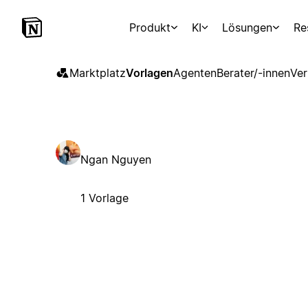
Produkt
KI
Lösungen
Re
Marktplatz
Vorlagen
Agenten
Berater/-innen
Ver
Ngan Nguyen
1 Vorlage