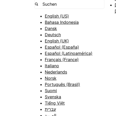
English (US)
Bahasa Indonesia
Dansk
Deutsch
English (UK)
Español (España)
Español (Latinoamérica)
Français (France)
Italiano
Nederlands
Norsk
Português (Brasil)
Suomi
Svenska
Tiếng Việt
עברית
العربية