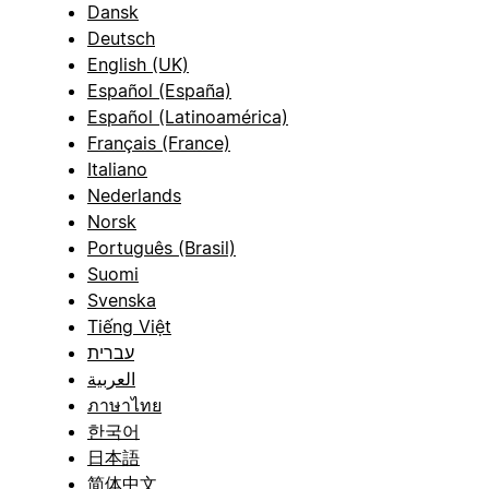
Dansk
Deutsch
English (UK)
Español (España)
Español (Latinoamérica)
Français (France)
Italiano
Nederlands
Norsk
Português (Brasil)
Suomi
Svenska
Tiếng Việt
עברית
العربية
ภาษาไทย
한국어
日本語
简体中文