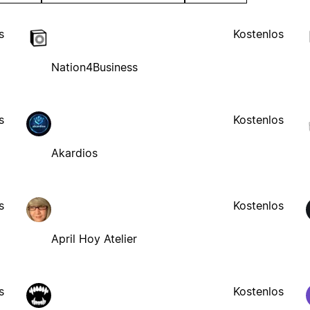
s
Kostenlos
Nation4Business
s
Kostenlos
Akardios
s
Kostenlos
April Hoy Atelier
s
Kostenlos