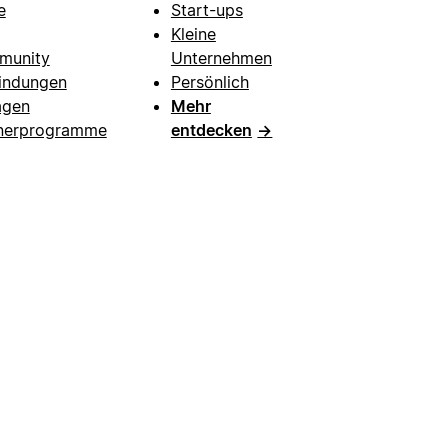
e
Start-ups
Kleine
munity
Unternehmen
indungen
Persönlich
agen
Mehr
nerprogramme
entdecken
→