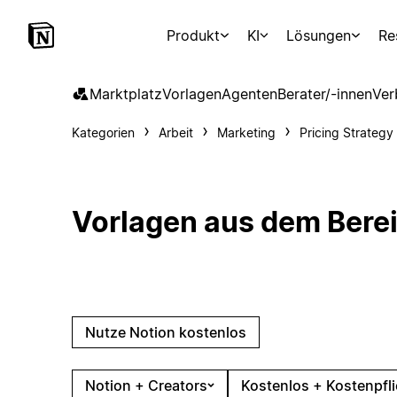
Produkt
KI
Lösungen
Re
Marktplatz
Vorlagen
Agenten
Berater/-innen
Ver
Kategorien
Arbeit
Marketing
Pricing Strategy
Vorlagen aus dem Berei
Nutze Notion kostenlos
Notion + Creators
Kostenlos + Kostenpfli