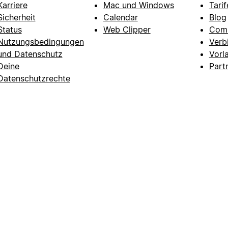
Karriere
Mac und Windows
Tarif
Sicherheit
Calendar
Blog
Status
Web Clipper
Com
Nutzungsbedingungen
Verb
und Datenschutz
Vorl
Deine
Part
Datenschutzrechte