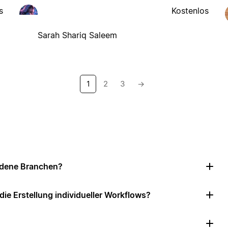
s
Kostenlos
Sarah Shariq Saleem
1
2
3
→
iedene Branchen?
e Erstellung individueller Workflows?