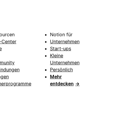
ourcen
Notion für
e-Center
Unternehmen
e
Start-ups
Kleine
munity
Unternehmen
indungen
Persönlich
agen
Mehr
nerprogramme
entdecken
→