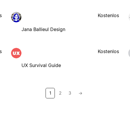
s
Kostenlos
Jana Ballieul Design
s
Kostenlos
UX Survival Guide
1
2
3
→