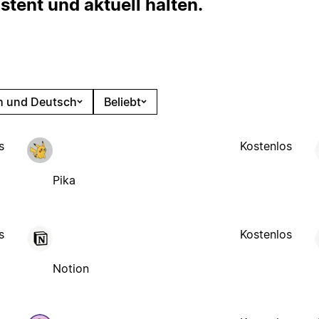
stent und aktuell halten.
h und Deutsch
Beliebt
s
Kostenlos
Pika
s
Kostenlos
Notion