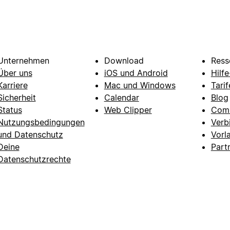
Unternehmen
Download
Ress
Über uns
iOS und Android
Hilf
Karriere
Mac und Windows
Tarif
Sicherheit
Calendar
Blog
Status
Web Clipper
Com
Nutzungsbedingungen
Verb
und Datenschutz
Vorl
Deine
Part
Datenschutzrechte