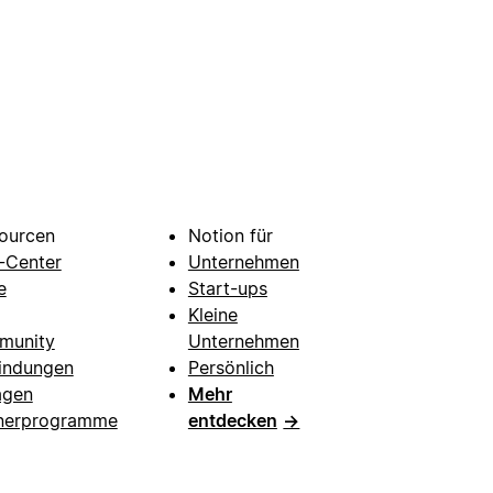
ourcen
Notion für
e-Center
Unternehmen
e
Start-ups
Kleine
munity
Unternehmen
indungen
Persönlich
agen
Mehr
nerprogramme
entdecken
→