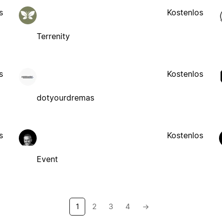
s
Kostenlos
Terrenity
s
Kostenlos
dotyourdremas
s
Kostenlos
Event
1
2
3
4
→