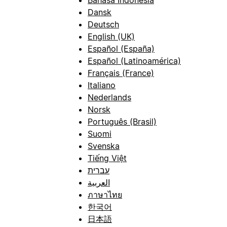
Dansk
Deutsch
English (UK)
Español (España)
Español (Latinoamérica)
Français (France)
Italiano
Nederlands
Norsk
Português (Brasil)
Suomi
Svenska
Tiếng Việt
עברית
العربية
ภาษาไทย
한국어
日本語