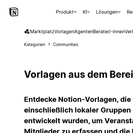
Produkt
KI
Lösungen
Re
Marktplatz
Vorlagen
Agenten
Berater/-innen
Ver
Kategorien
Communities
Vorlagen aus dem Bere
Entdecke Notion-Vorlagen, die
einschließlich lokaler Gruppen
entwickelt wurden, um Veranst
Mitglieder zu erfassen und di