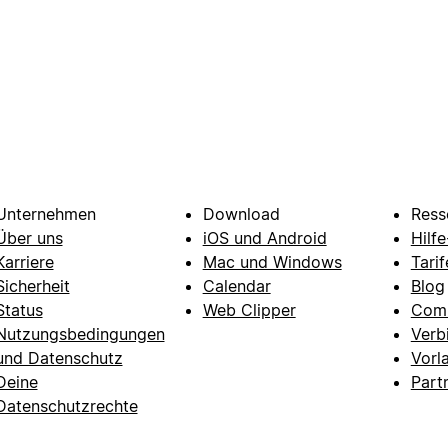
Unternehmen
Download
Ress
Über uns
iOS und Android
Hilf
Karriere
Mac und Windows
Tarif
Sicherheit
Calendar
Blog
Status
Web Clipper
Com
Nutzungsbedingungen
Verb
und Datenschutz
Vorl
Deine
Part
Datenschutzrechte