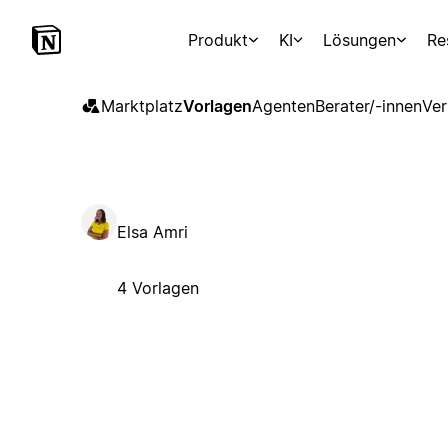
Produkt
KI
Lösungen
Re
Marktplatz
Vorlagen
Agenten
Berater/-innen
Ver
Elsa Amri
4 Vorlagen