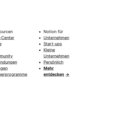
ourcen
Notion für
e-Center
Unternehmen
e
Start-ups
Kleine
munity
Unternehmen
indungen
Persönlich
agen
Mehr
nerprogramme
entdecken
→