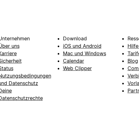
Unternehmen
Download
Ress
Über uns
iOS und Android
Hilf
Karriere
Mac und Windows
Tarif
Sicherheit
Calendar
Blog
Status
Web Clipper
Com
Nutzungsbedingungen
Verb
und Datenschutz
Vorl
Deine
Part
Datenschutzrechte