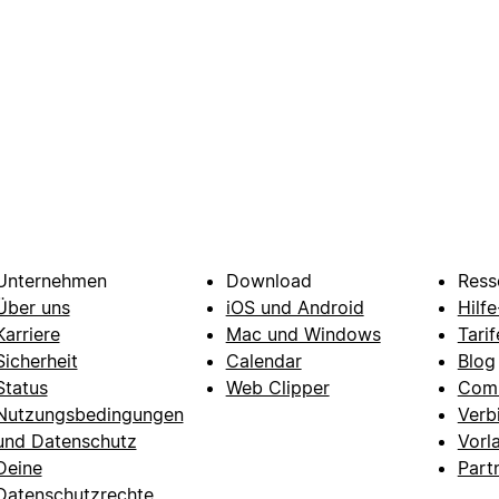
Unternehmen
Download
Ress
Über uns
iOS und Android
Hilf
Karriere
Mac und Windows
Tarif
Sicherheit
Calendar
Blog
Status
Web Clipper
Com
Nutzungsbedingungen
Verb
und Datenschutz
Vorl
Deine
Part
Datenschutzrechte