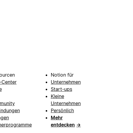
ourcen
Notion für
e-Center
Unternehmen
e
Start-ups
Kleine
munity
Unternehmen
indungen
Persönlich
agen
Mehr
nerprogramme
entdecken
→