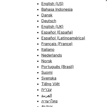
English (US)
Bahasa Indonesia
Dansk
Deutsch
English (UK)
Español (España)
Español (Latinoamérica)
Français (France)
Italiano
Nederlands
Norsk
Português (Brasil)
Suomi
Svenska
Tiếng Việt
עברית
العربية
ภาษาไทย
한국어