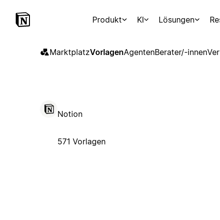
Produkt
KI
Lösungen
Re
Marktplatz
Vorlagen
Agenten
Berater/-innen
Ver
Notion
571 Vorlagen