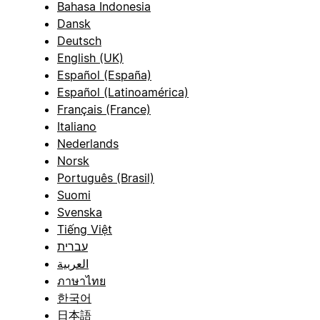
Bahasa Indonesia
Dansk
Deutsch
English (UK)
Español (España)
Español (Latinoamérica)
Français (France)
Italiano
Nederlands
Norsk
Português (Brasil)
Suomi
Svenska
Tiếng Việt
עברית
العربية
ภาษาไทย
한국어
日本語