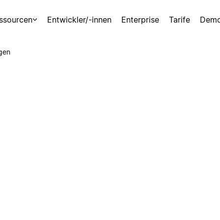
ssourcen
Entwickler/-innen
Enterprise
Tarife
Demo
gen