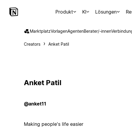
Produkt
KI
Lösungen
Re
Marktplatz
Vorlagen
Agenten
Berater/-innen
Verbindun
Creators
Anket Patil
Anket Patil
@anket11
Making people's life easier