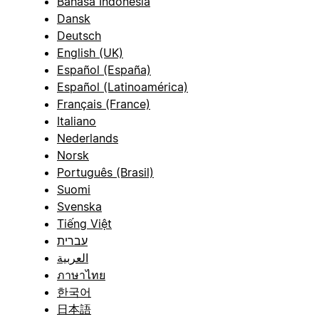
Bahasa Indonesia
Dansk
Deutsch
English (UK)
Español (España)
Español (Latinoamérica)
Français (France)
Italiano
Nederlands
Norsk
Português (Brasil)
Suomi
Svenska
Tiếng Việt
עברית
العربية
ภาษาไทย
한국어
日本語