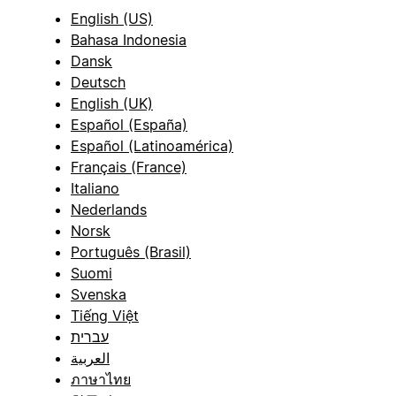
English (US)
Bahasa Indonesia
Dansk
Deutsch
English (UK)
Español (España)
Español (Latinoamérica)
Français (France)
Italiano
Nederlands
Norsk
Português (Brasil)
Suomi
Svenska
Tiếng Việt
עברית
العربية
ภาษาไทย