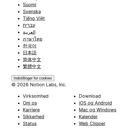
Suomi
Svenska
Tiếng Việt
עברית
العربية
ภาษาไทย
한국어
日本語
简体中文
繁體中文
Indstillinger for cookies
© 2026 Notion Labs, Inc.
Virksomhed
Download
Om os
iOS og Android
Karriere
Mac og Windows
Sikkerhed
Kalender
Status
Web Clipper