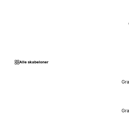
Alle skabeloner
Gra
Gra