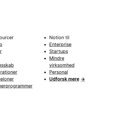
ourcer
Notion til
p
Enterprise
r
Startups
Mindre
esskab
virksomhed
grationer
Personal
eloner
Udforsk mere
→
nerprogrammer