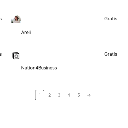
s
Gratis
Areli
s
Gratis
Nation4Business
1
2
3
4
5
→