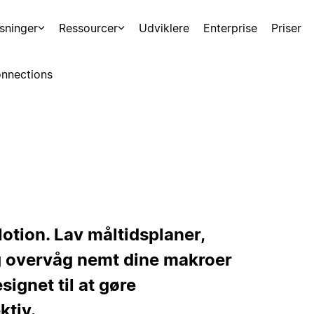
sninger
Ressourcer
Udviklere
Enterprise
Priser
nnections
otion. Lav måltidsplaner,
og overvåg nemt dine makroer
ignet til at gøre
ktiv.