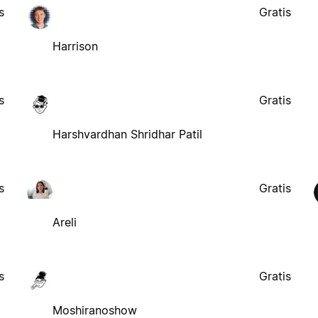
s
Gratis
Harrison
s
Gratis
Harshvardhan Shridhar Patil
s
Gratis
Areli
s
Gratis
Moshiranoshow