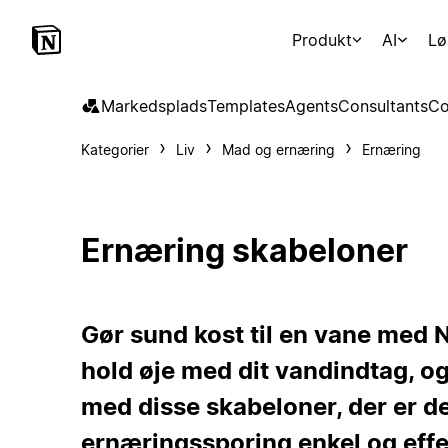
Produkt
AI
Lø
Markedsplads
Templates
Agents
Consultants
Co
Kategorier
Liv
Mad og ernæring
Ernæring
Ernæring skabeloner
Gør sund kost til en vane med N
hold øje med dit vandindtag, 
med disse skabeloner, der er des
ernæringssporing enkel og effe