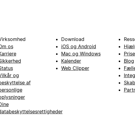
Virksomhed
Download
Ress
Om os
iOS og Android
Hjæl
Karriere
Mac og Windows
Prise
Sikkerhed
Kalender
Blog
Status
Web Clipper
Fæll
Vilkår og
Inte
beskyttelse af
Skab
personlige
Part
oplysninger
Dine
databeskyttelsesrettigheder