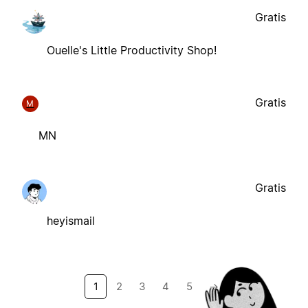
Gratis
Ouelle's Little Productivity Shop!
Gratis
M
MN
Gratis
heyismail
1
2
3
4
5
→