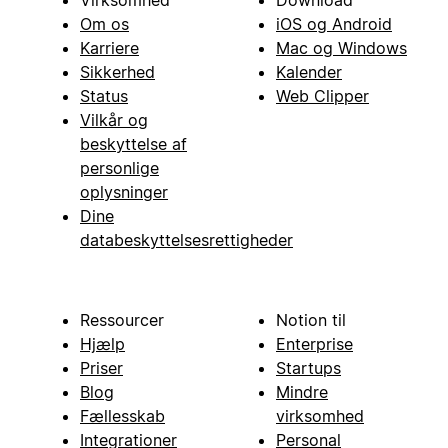
Om os
iOS og Android
Karriere
Mac og Windows
Sikkerhed
Kalender
Status
Web Clipper
Vilkår og
beskyttelse af
personlige
oplysninger
Dine
databeskyttelsesrettigheder
Ressourcer
Notion til
Hjælp
Enterprise
Priser
Startups
Blog
Mindre
Fællesskab
virksomhed
Integrationer
Personal