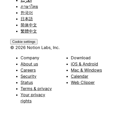
العربية
ภาษาไทย
한국어
日本語
简体中文
繁體中文
Cookie settings
© 2026 Notion Labs, Inc.
Company
Download
About us
iOS & Android
Careers
Mac & Windows
Security
Calendar
Status
Web Clipper
Terms & privacy
Your privacy
rights