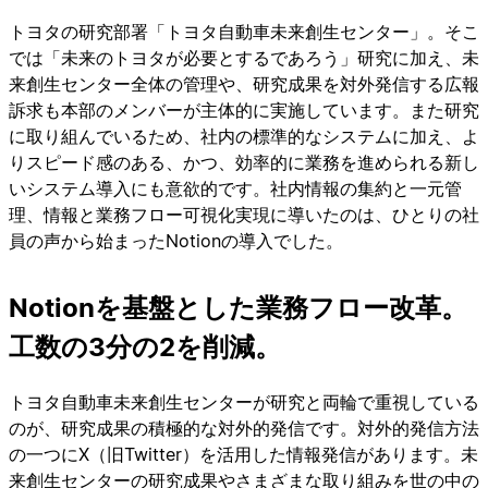
トヨタの研究部署「トヨタ自動車未来創生センター」。そこ
では「未来のトヨタが必要とするであろう」研究に加え、未
来創生センター全体の管理や、研究成果を対外発信する広報
訴求も本部のメンバーが主体的に実施しています。また研究
に取り組んでいるため、社内の標準的なシステムに加え、よ
りスピード感のある、かつ、効率的に業務を進められる新し
いシステム導入にも意欲的です。社内情報の集約と一元管
理、情報と業務フロー可視化実現に導いたのは、ひとりの社
員の声から始まったNotionの導入でした。
Notionを基盤とした業務フロー改革。
工数の3分の2を削減。
トヨタ自動車未来創生センターが研究と両輪で重視している
のが、研究成果の積極的な対外的発信です。対外的発信方法
の一つにX（旧Twitter）を活用した情報発信があります。未
来創生センターの研究成果やさまざまな取り組みを世の中の