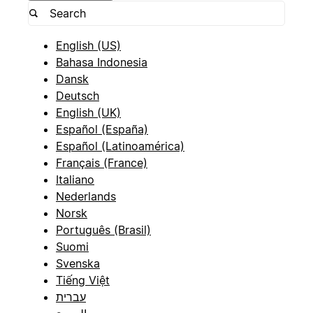
English (US)
Bahasa Indonesia
Dansk
Deutsch
English (UK)
Español (España)
Español (Latinoamérica)
Français (France)
Italiano
Nederlands
Norsk
Português (Brasil)
Suomi
Svenska
Tiếng Việt
עברית