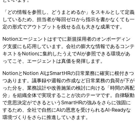
「どの情報を参照し、どうまとめるか」をスキルとして定義
しているため、担当者が毎回ゼロから指示を書かなくても一
定の形式でアウトプットを残せる点も大きな成果です。
Notionエージェントはすでに新規採用者のオンボーディン
グ支援にも応用しています。会社の膨大な情報であるコンテ
キストをNotionに集約したうえでAIが参照できる環境があ
ってこそ、エージェントは真価を発揮します。
NotionとNotion AIはSmartHRの日常業務に確実に根付きつ
つあります。議事録や週報の作成など日常業務の負荷が下が
った分を、業務設計や改善施策の検討に向ける「時間の再配
分」を組織全体で実現することが次のテーマです。自律駆動
で意思決定ができるというSmartHRの強みをさらに強固に
するため、全社で自然にAIの恩恵を受けられるAI-Readyな
環境づくりをさらに推進していきます。