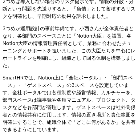
2つめは導入しない場合のリスク提示です。情報の分散・分
断という問題を先送りすると、「負債」として蓄積するリス
クを明確化し、早期対応の効果を訴求しました。
3つめが運用設計の事前準備です。小西さんが全体責任者と
なり、各部門のスペースごとに「Notion大臣」を設置。各
Notion大臣の情報管理責任者として、業務に合わせたチュ
ーニングとサポートを担いました。この大臣たちを中心にレ
ポートラインを明確にし、組織として回る体制を構築しまし
た。
SmartHRでは、Notion上に「全社ポータル」・「部門スペ
ース」・「ゲストスペース」の3スペースを設定していま
す。全社ポータルでは各種制度や経営情報、カルチャーを、
部門スペースは議事録や各種マニュアル、プロジェクト、タ
スクなどを各部門が管理します。ゲストスペースは社外関係
者との情報共有に使用します。情報の置き場所と責任範囲を
明確にすることで、組織全体で「どこに何があるか」を共有
できるようにしています。