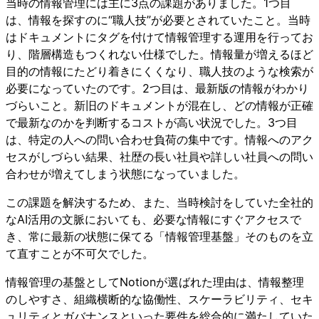
当時の情報管理には主に3点の課題がありました。1つ目
は、情報を探すのに“職人技”が必要とされていたこと。当時
はドキュメントにタグを付けて情報管理する運用を行ってお
り、階層構造もつくれない仕様でした。情報量が増えるほど
目的の情報にたどり着きにくくなり、職人技のような検索が
必要になっていたのです。2つ目は、最新版の情報がわかり
づらいこと。新旧のドキュメントが混在し、どの情報が正確
で最新なのかを判断するコストが高い状況でした。3つ目
は、特定の人への問い合わせ負荷の集中です。情報へのアク
セスがしづらい結果、社歴の長い社員や詳しい社員への問い
合わせが増えてしまう状態になっていました。
この課題を解決するため、また、当時検討をしていた全社的
なAI活用の文脈においても、必要な情報にすぐアクセスで
き、常に最新の状態に保てる「情報管理基盤」そのものを立
て直すことが不可欠でした。
情報管理の基盤としてNotionが選ばれた理由は、情報整理
のしやすさ、組織横断的な協働性、スケーラビリティ、セキ
ュリティとガバナンスといった要件を総合的に満たしていた