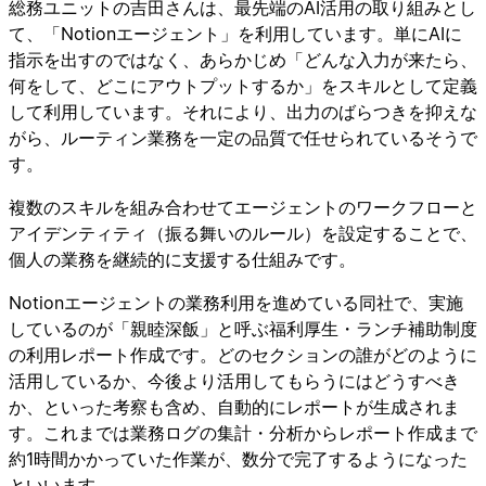
総務ユニットの吉田さんは、最先端のAI活用の取り組みとし
て、「Notionエージェント」を利用しています。単にAIに
指示を出すのではなく、あらかじめ「どんな入力が来たら、
何をして、どこにアウトプットするか」をスキルとして定義
して利用しています。それにより、出力のばらつきを抑えな
がら、ルーティン業務を一定の品質で任せられているそうで
す。
複数のスキルを組み合わせてエージェントのワークフローと
アイデンティティ（振る舞いのルール）を設定することで、
個人の業務を継続的に支援する仕組みです。
Notionエージェントの業務利用を進めている同社で、実施
しているのが「親睦深飯」と呼ぶ福利厚生・ランチ補助制度
の利用レポート作成です。どのセクションの誰がどのように
活用しているか、今後より活用してもらうにはどうすべき
か、といった考察も含め、自動的にレポートが生成されま
す。これまでは業務ログの集計・分析からレポート作成まで
約1時間かかっていた作業が、数分で完了するようになった
といいます。