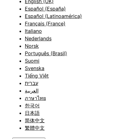
English (UK)
Español (España)
Español (Latinoamérica)
Français (France)
Italiano
Nederlands
Norsk
Português (Brasil)
Suomi
Svenska
Tiếng Việt
עברית
العربية
ภาษาไทย
한국어
日本語
简体中文
繁體中文