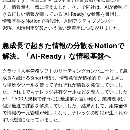
急成長です。実際に同社は5年間で従業員数が約5倍に増
え、情報量も一気に増えました。そこで同社は、AIが参照で
きる正しい情報が揃っている”AI-Ready”な状態を目指し、
情報基盤をNotionで再設計。月間アクティブメンバー
96%、AI活用率91%という高い定着率につながりました。
急成長で起きた情報の分散をNotionで
解決。「AI-Ready」な情報基盤へ
クラウド人事労務ソフトのリーディングカンパニーとして急
成長を続けるSmartHRは、情報発信が積極的で、さまざま
な場所やツールを使ってそれぞれが情報を発信していまし
た。それまでもナレッジ共有ツールなどを導入していました
が、1,500人規模で使うには最適解と言い難く、業務現場は
個別最適で課題を解決していました。結果として、組織全体
で情報の一元管理が難しくなり、ナレッジの断絶が生まれや
すい状態になっていました。