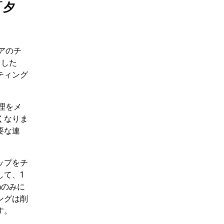
「夕
アのチ
スした
ティング
理をメ
くなりま
要な連
ップをチ
て、1
nのみに
ングは削
す。