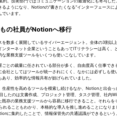
nに集約。技術部門ではコミュニケーションの最適化にも寄与した
るようになり、Notionの"書きたくなる"インターフェースに
んでいます。
名もの社員がNotionへ移行
スを数多く展開しているサイバーエージェント。全体の3割以
インターネット企業ということもあってITリテラシーは高く、
的な業務支援ツールをいくつも使いこなしています。
署ごとの裁量に任されている部分が多く、自由度高く仕事でき
に会社としてはツールが統一されにくく、なかには必ずしも使
もあり、効率的な情報共有が妨げられていました。
生産性を高めるツールを模索し続けるなか、Notionと出会っ
注目したのは文書作成、プロジェクト管理、タスク管理、社内Wi
た既存の業務支援ツールから容易に移行できること。それらを
換えられることもわかり、本格的な導入を推し進めることになりま
tionに集約したことで、情報保管先の共通認識ができるという