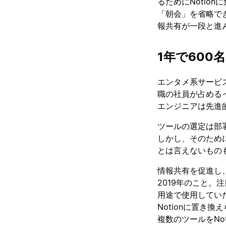
るためにNotio
「朝会」を省略でき
報共有が一段と進
1年で600
エンタメ系サービ
職の社員が占める
エンジニアは先進
ツールの選定は部
しかし、そのため
とは言えないもの
情報共有を促進し、
2019年のこと。
用途で使用してい
Notionに置き
複数のツールをNo