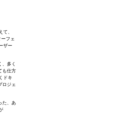
えて、
ターフェ
ーザー
く、多く
ても仕方
くドキ
プロジェ
った、あ
が