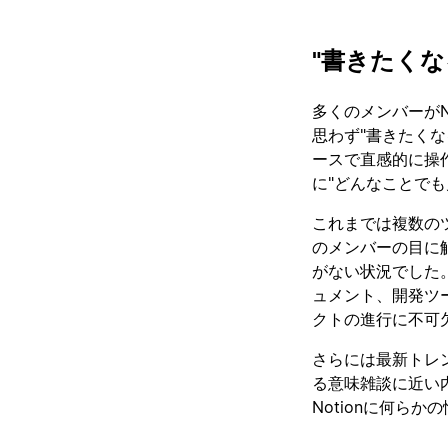
"書きたく
多くのメンバーがN
思わず"書きたく
ースで直感的に操作
に"どんなことで
これまでは複数の
のメンバーの目に
がない状況でした。
ュメント、開発ツ
クトの進行に不可
さらには最新トレ
る意味雑談に近い内
Notionに何ら