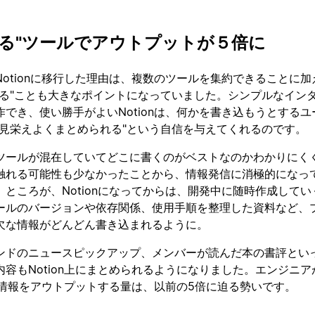
なる"ツールでアウトプットが５倍に
otionに移行した理由は、複数のツールを集約できることに加
なる"ことも大きなポイントになっていました。シンプルなイン
でき、使い勝手がよいNotionは、何かを書き込もうとするユ
も見栄えよくまとめられる"という自信を与えてくれるのです。
ツールが混在していてどこに書くのがベストなのかわかりにく
触れる可能性も少なかったことから、情報発信に消極的になっ
ところが、Notionになってからは、開発中に随時作成してい
ールのバージョンや依存関係、使用手順を整理した資料など、
欠な情報がどんどん書き込まれるように。
ンドのニュースピックアップ、メンバーが読んだ本の書評とい
容もNotion上にまとめられるようになりました。エンジニア
かの情報をアウトプットする量は、以前の5倍に迫る勢いです。