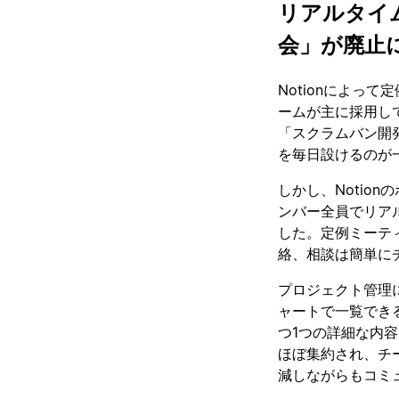
リアルタイ
会」が廃止
Notionによっ
ームが主に採用し
「スクラムバン開
を毎日設けるのが
しかし、Notio
ンバー全員でリア
した。定例ミーテ
絡、相談は簡単に
プロジェクト管理
ャートで一覧でき
つ1つの詳細な内容
ほぼ集約され、チ
減しながらもコミ