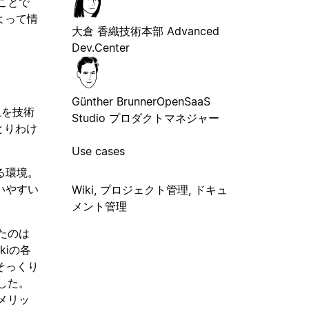
ことで
よって情
大倉 香織
技術本部 Advanced
Dev.Center
Günther Brunner
OpenSaaS
上を技術
Studio プロダクトマネジャー
とりわけ
Use cases
る環境。
いやすい
Wiki, プロジェクト管理, ドキュ
メント管理
たのは
kiの各
そっくり
した。
メリッ