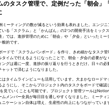
ムのタスク管理で、定例だった「朝会」
に
て定例ミーティングの数が減るという効果も表れました。エンジニ
ている「スクラム」と「かんばん」の2つの開発手法をミック
発」では、進捗管理のために「朝会」や「夕会」といったミー
一般的です。
nのボードで「スクラムバンボード」を作り、きめ細かなタスク管
ルタイムで行えるようになったことで、朝会・夕会の必要がな
ィングは週に一度、進捗の振り返りを行うときだけ。日々の必
チャットで済むようになりました。
にはタイムラインビューも活用しています。大まかなロードマ
るようにし、そこからプロジェクト内のタスクをボードで確認し
を見ていくことも可能です。プロジェクト管理ツールはNotio
ームメンバー全員が毎日目を通しやすくなりました。ミーティ
ュニケーション自体は増え、生産性の向上にもつながっていま