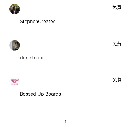
免費
StephenCreates
免費
dori.studio
免費
Bossed Up Boards
1