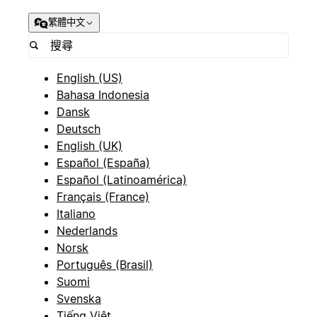
繁體中文
English (US)
Bahasa Indonesia
Dansk
Deutsch
English (UK)
Español (España)
Español (Latinoamérica)
Français (France)
Italiano
Nederlands
Norsk
Português (Brasil)
Suomi
Svenska
Tiếng Việt