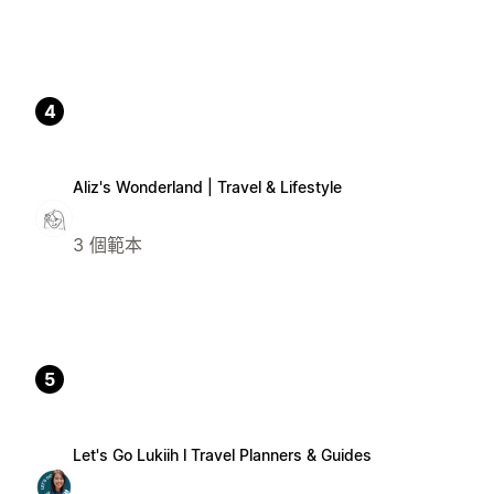
4
Aliz's Wonderland | Travel & Lifestyle
3 個範本
5
Let's Go Lukiih l Travel Planners & Guides