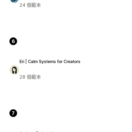
24 個範本
6
Eri | Calm Systems for Creators
28 個範本
7