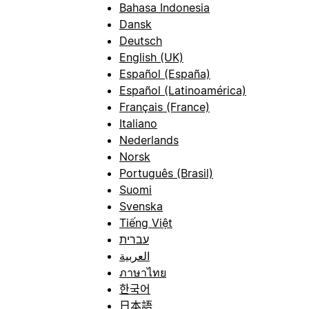
Bahasa Indonesia
Dansk
Deutsch
English (UK)
Español (España)
Español (Latinoamérica)
Français (France)
Italiano
Nederlands
Norsk
Português (Brasil)
Suomi
Svenska
Tiếng Việt
עברית
العربية
ภาษาไทย
한국어
日本語