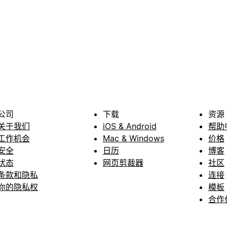
公司
下载
资源
关于我们
iOS & Android
帮助
工作机会
Mac & Windows
价格
安全
日历
博客
状态
网页剪裁器
社区
条款和隐私
连接
你的隐私权
模板
合作