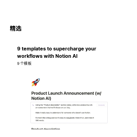
精选
9 templates to supercharge your
workflows with Notion AI
9 个模板