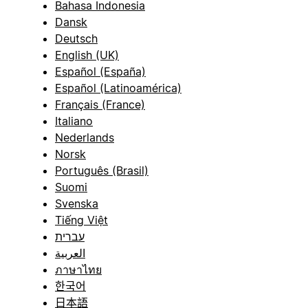
Bahasa Indonesia
Dansk
Deutsch
English (UK)
Español (España)
Español (Latinoamérica)
Français (France)
Italiano
Nederlands
Norsk
Português (Brasil)
Suomi
Svenska
Tiếng Việt
עברית
العربية
ภาษาไทย
한국어
日本語