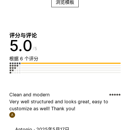
浏览模板
评分与评论
5.0
5
根据 6 个评分
Clean and modern
Very well structured and looks great, easy to
customize as well! Thank you!
A
Antonio ·
2025年5月17日