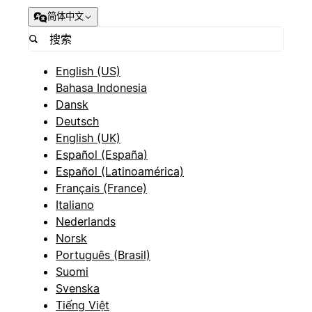
简体中文
English (US)
Bahasa Indonesia
Dansk
Deutsch
English (UK)
Español (España)
Español (Latinoamérica)
Français (France)
Italiano
Nederlands
Norsk
Português (Brasil)
Suomi
Svenska
Tiếng Việt