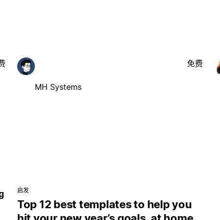
费
免费
MH Systems
启发
g
Top 12 best templates to help you
hit your new year’s goals, at home