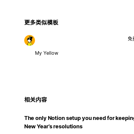
更多类似模板
免
My Yellow
相关内容
The only Notion setup you need for keepin
New Year’s resolutions