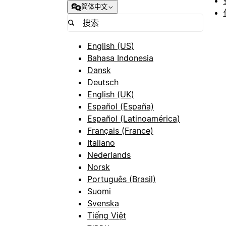
简体中文
English (US)
Bahasa Indonesia
Dansk
Deutsch
English (UK)
Español (España)
Español (Latinoamérica)
Français (France)
Italiano
Nederlands
Norsk
Português (Brasil)
Suomi
Svenska
Tiếng Việt