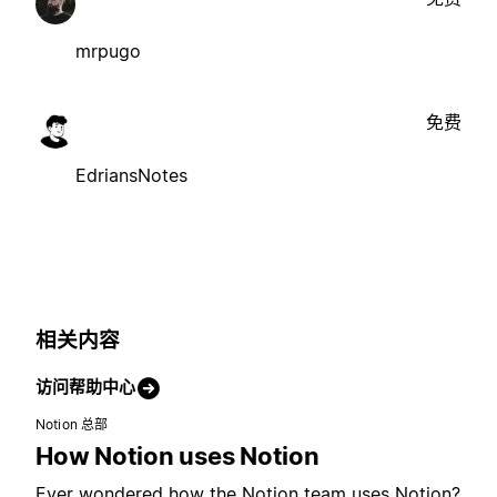
mrpugo
免费
EdriansNotes
相关内容
访问帮助中心
Notion 总部
How Notion uses Notion
Ever wondered how the Notion team uses Notion?