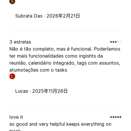
S
Subrata Das ·
2026年2月21日
3 estrelas
Não é tão completo, mas é funcional. Poderíamos
ter mais funcionalidades como ingishts da
reunião, calendário integrado, tags com assuntos,
atumotações com o tasks
L
Lucas ·
2025年11月26日
love it
so good and very helpful keeps everything on