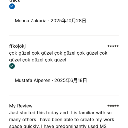
track
M
Menna Zakaria ·
2025年10月28日
ffköjökj
çok güzel çok güzel çok güzel çok güzel çok
güzel çok güzel çok güzel
M
Mustafa Alperen ·
2025年6月18日
My Review
Just started this today and it is familiar with so
many others I have been able to create my work
space quickly. I have predominantly used MS